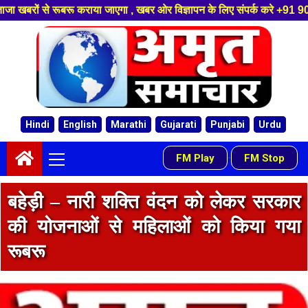
ाया जाएगा , खबर ओर विज्ञापन के लिए संपर्क करे +91 9058084488 ,हमारे यूट्यूब
Skip
to
content
Hindi
English
Marathi
Gujarati
Punjabi
Urdu
Primary
FM Play
FM Stop
-
Menu
बहेड़ी – नारी शक्ति वंदन को लेकर सरकार
की योजनाओं से महिलाओं को किया गया
रूबरू