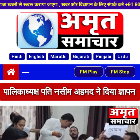
गा , खबर ओर विज्ञापन के लिए संपर्क करे +91 9058084488 ,हमारे यूट्यूब चैनल क
Skip
to
content
Hindi
English
Marathi
Gujarati
Punjabi
Urdu
Primary
FM Play
FM Stop
-
Menu
पालिकाध्यक्ष पति नसीम अहमद ने दिया ज्ञापन