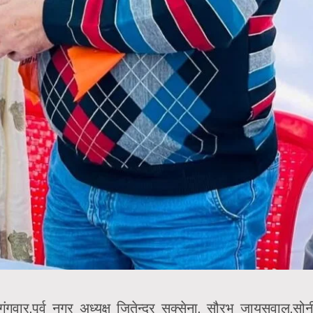
गवार,पूर्व नगर अध्यक्ष जितेन्द्र सक्सेना, सौरभ जायसवाल,सोन