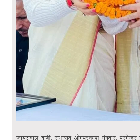
जायसवाल बाबी, सभासद ओमप्रकाश गंगवार, प्रमेन्द्र गं