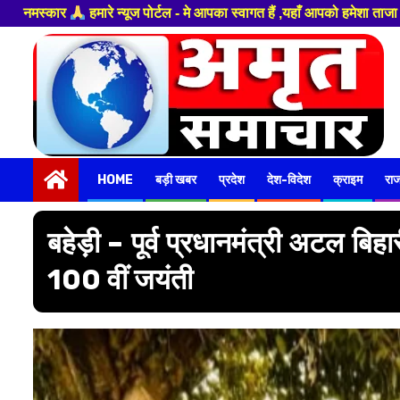
 हैं ,यहाँ आपको हमेशा ताजा खबरों से रूबरू कराया जाएगा , खबर ओर विज्ञापन के 
Skip
to
content
HOME
बड़ी खबर
प्रदेश
देश-विदेश
क्राइम
रा
बहेड़ी – पूर्व प्रधानमंत्री अटल बिह
100 वीं जयंती