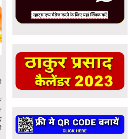
ी
म
स
ए
ी