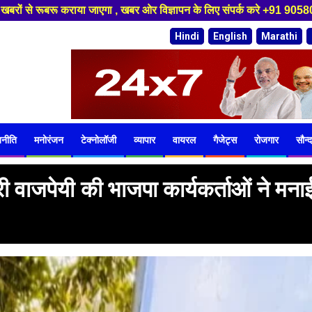
लिए संपर्क करे +91 9058084488 ,हमारे यूट्यूब चैनल को सबस्क्राइब करें, साथ 
Hindi
English
Marathi
जनीति
मनोरंजन
टेक्नोलॉजी
व्यापार
वायरल
गैजेट्स
रोजगार
सौन्द
ारी वाजपेयी की भाजपा कार्यकर्ताओं ने मना