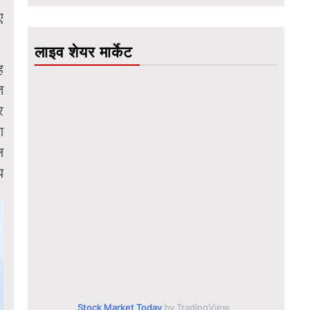
ए
लाइव शेयर मार्केट
ह
त
र
ण
ल
य
Stock Market Today
by TradingView