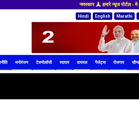
नमस्कार
हमारे न्यूज पोर्टल - मे आपका
Hindi
English
Marathi
जनीति
मनोरंजन
टेक्नोलॉजी
व्यापार
वायरल
गैजेट्स
रोजगार
सौन्द